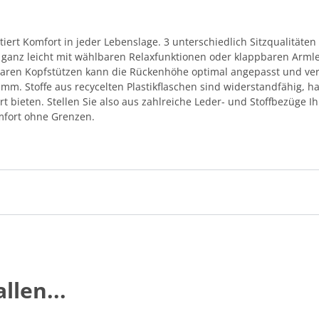
rt Komfort in jeder Lebenslage. 3 unterschiedlich Sitzqualitäten
 ganz leicht mit wählbaren Relaxfunktionen oder klappbaren Arm
llbaren Kopfstützen kann die Rückenhöhe optimal angepasst und v
amm. Stoffe aus recycelten Plastikflaschen sind widerstandfähig, h
rt bieten. Stellen Sie also aus zahlreiche Leder- und Stoffbezüge I
fort ohne Grenzen.
llen...