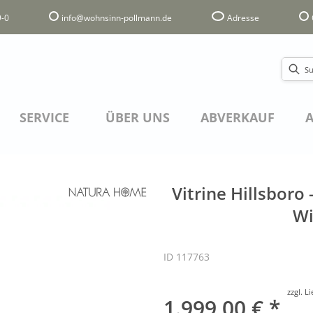
-0
info@wohnsinn-pollmann.de
Adresse
SERVICE
ÜBER UNS
ABVERKAUF
A
Vitrine Hillsboro 
Wi
ID 117763
zzgl. L
1.999,00 € *