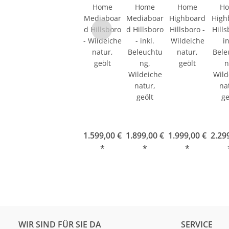
Home
Home
Home
H
Mediaboar
Mediaboar
Highboard
High
d Hillsboro
d Hillsboro
Hillsboro -
Hills
- Wildeiche
- inkl.
Wildeiche
in
natur,
Beleuchtu
natur,
Bele
geölt
ng,
geölt
n
Wildeiche
Wild
natur,
na
geölt
ge
1.599,00 €
1.899,00 €
1.999,00 €
2.29
*
*
*
WIR SIND FÜR SIE DA
SERVICE