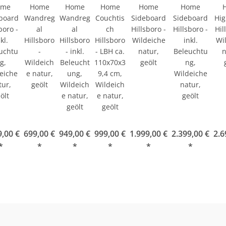
ome
Home
Home
Home
Home
Home
board
Wandreg
Wandreg
Couchtis
Sideboard
Sideboard
Hi
boro -
al
al
ch
Hillsboro -
Hillsboro -
Hil
kl.
Hillsboro
Hillsboro
Hillsboro
Wildeiche
inkl.
Wi
uchtu
-
- inkl.
- LBH ca.
natur,
Beleuchtu
n
g,
Wildeich
Beleucht
110x70x3
geölt
ng,
eiche
e natur,
ung,
9,4 cm,
Wildeiche
tur,
geölt
Wildeich
Wildeich
natur,
ölt
e natur,
e natur,
geölt
geölt
geölt
9,00 €
699,00 €
949,00 €
999,00 €
1.999,00 €
2.399,00 €
2.6
*
*
*
*
*
*