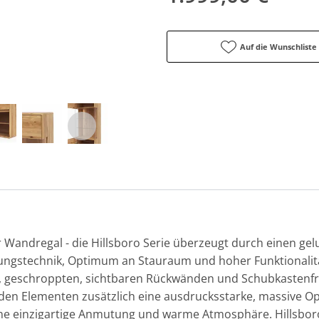
Auf die Wunschliste
Wandregal - die Hillsboro Serie überzeugt durch einen gel
tungstechnik, Optimum an Stauraum und hoher Funktionalität
, geschroppten, sichtbaren Rückwänden und Schubkastenfro
den Elementen zusätzlich eine ausdrucksstarke, massive Opt
ine einzigartige Anmutung und warme Atmosphäre. Hillsboro