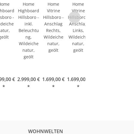
Home
Home
Home
Home
Home
ghboard
Highboard
Vitrine
Vitrine
Vitrine
lsboro -
Hillsboro -
Hillsboro -
Hillsboro -
Hillsboro -
ldeiche
inkl.
Anschlag
Anschlag
inkl.
atur,
Beleuchtu
Rechts,
Links,
Beleuchtu
geölt
ng,
Wildeiche
Wildeiche
ng,
Wildeiche
natur,
natur,
Anschlag
natur,
geölt
geölt
rechts,
geölt
Wildeiche
natur,
geölt
99,00 €
2.999,00 €
1.699,00 €
1.699,00 €
1.999,00 €
*
*
*
*
*
WOHNWELTEN